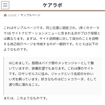
コ
ナ
ケアラボ
ン
ビ
テ
ゲ
HOME
サンプルページ
ン
ー
ツ
シ
へ
ョ
これはサンプルページです。同じ位置に固定され、(多くのテーマ
ス
ン
では) サイトナビゲーションメニューに含まれる点がブログ投稿と
キ
に
は異なります。まずは、サイト訪問者に対して自分のことを説明
ッ
移
する自己紹介ページを作成するのが一般的です。たとえば以下の
プ
動
ようなものです。
はじめまして。昼間はバイク便のメッセンジャーとして働
いていますが、俳優志望でもあります。これは僕のサイト
です。ロサンゼルスに住み、ジャックという名前のかわい
い犬を飼っています。好きなものはピニャコラーダ、そして
通り雨に濡れること。
または、このようなものです。